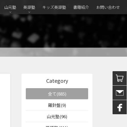
山元塾
英語塾
キッズ英語塾
書籍紹介
お問い合わせ
Category
全て(885)
羅針盤(9)
山元塾(96)