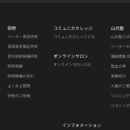
研修
コミュニカカレッジ
山元塾
リーダー育成研修
コミュニカカレッジとは
山元塾とは
英語発音矯正研修
リーダーの
オンラインサロン
若手幹部候補研修
講座概要 
オンラインサロンとは
研修実績
塾生の声
研修開催の流れ
実績紹介
よくある質問
入塾のご案
研修のご依頼
リスニング
リスニング
インフォメーション