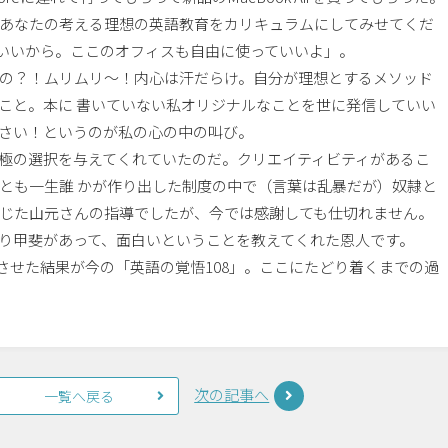
あなたの考える理想の英語教育をカリキュラムにしてみせてくだ
ていいから。ここのオフィスも自由に使っていいよ」。
の？！ムリムリ〜！内心は汗だらけ。自分が理想とするメソッド
こと。本に 書いていない私オリジナルなことを世に発信していい
さい！というのが私の心の中の叫び。
極の選択を与えてくれていたのだ。クリエイティビティがあるこ
とも一生誰 かが作り出した制度の中で（言葉は乱暴だが）奴隷と
じた山元さんの指導でしたが、今では感謝しても仕切れません。
り甲斐があって、面白いということを教えてくれた恩人です。
練させた結果が今の「英語の覚悟108」。ここにたどり着くまでの過
次の記事へ
一覧へ戻る