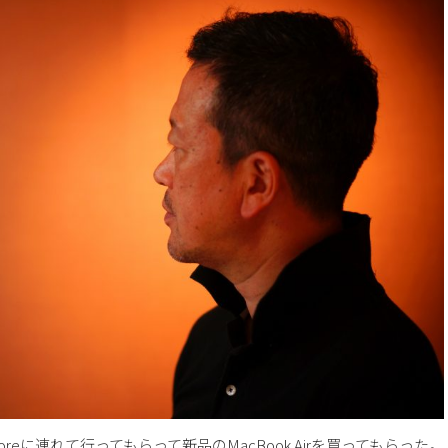
oreに連れて行ってもらって新品のMacBook Airを買ってもらった。