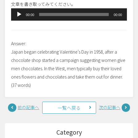
文章を書き取ってみてください。
音
00:00
00:00
声
プ
レ
Answer:
ー
Japan began celebrating Valentine’s Day in 1958, after a
ヤ
chocolate shop started a campaign suggesting women give
ー
men chocolates. In the West, men typically buy their loved
ones flowers and chocolates and take them out for dinner.
(37 words)
前の記事へ
次の記事へ
一覧へ戻る
Category