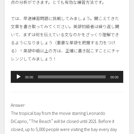
点の分析ができます。とても有効な練習方法です。
では、早速練習問題に挑戦してみましょう。聞こえてきた
文章を書き取ってみてください。
英語初級者は繰り返し聞
いて、まずは何を伝えている文なのかをざっくり理解でき
るようになりましょう（重要な単語を把握する力をつけ
る）！英語中級以上の方は、正確に書き起こすことにチャ
レンジしてみましょう！
音
00:00
00:00
声
プ
レ
Answer:
ー
The tropical bay from the movie starring Leonardo
ヤ
DiCaprio, “The Beach” will be closed until 2021. Before it
ー
closed, up to 5,000 people were visiting the bay every day