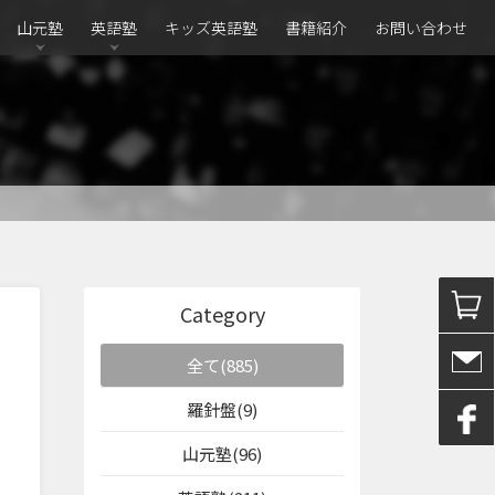
山元塾
英語塾
キッズ英語塾
書籍紹介
お問い合わせ
Category
全て(885)
羅針盤(9)
山元塾(96)