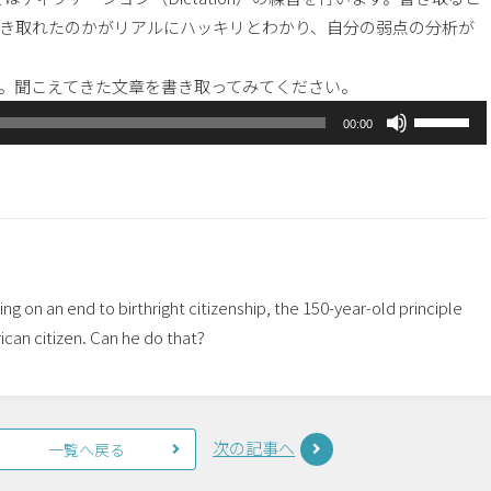
き取れたのかがリアルにハッキリとわかり、自分の弱点の分析が
。聞こえてきた文章を書き取ってみてください。
ボ
00:00
リ
ュ
ー
ム
調
節
 on an end to birthright citizenship, the 150-year-old principle
に
ican citizen. Can he do that?
は
上
下
矢
次の記事へ
一覧へ戻る
印