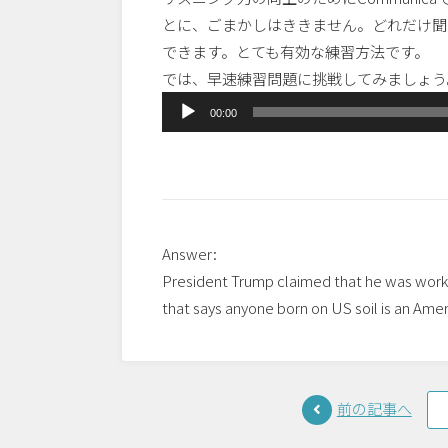
とに、ごまかしはききません。どれだけ聞
できます。とても有効な練習方法です。
では、早速練習問題に挑戦してみましょう
音
00:00
声
プ
レ
ー
ヤ
Answer:
ー
President Trump claimed that he was working
that says anyone born on US soil is an Amer
前の記事へ