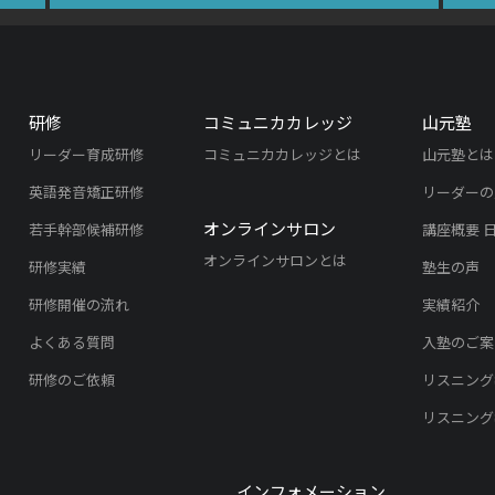
研修
コミュニカカレッジ
山元塾
リーダー育成研修
コミュニカカレッジとは
山元塾とは
英語発音矯正研修
リーダーの
オンラインサロン
若手幹部候補研修
講座概要 
オンラインサロンとは
研修実績
塾生の声
研修開催の流れ
実績紹介
よくある質問
入塾のご案
研修のご依頼
リスニング
リスニング
インフォメーション