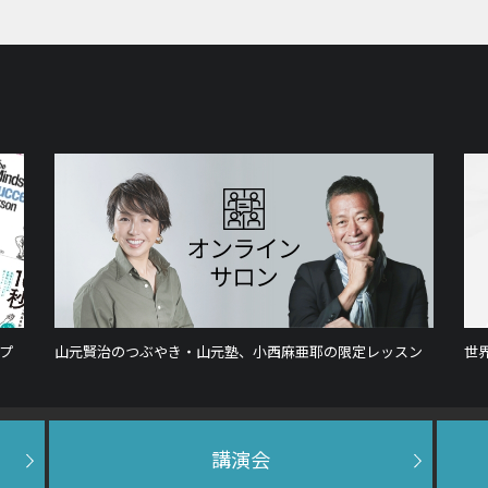
キ
ー
を
使
っ
て
く
だ
さ
い。
プ
山元賢治のつぶやき・山元塾、小西麻亜耶の限定レッスン
世
講演会