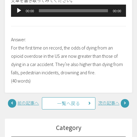
文章を書き取ってみてください。
音
00:00
00:00
声
プ
レ
Answer:
ー
For the first time on record, the odds of dying from an
ヤ
opioid overdose in the US are now greater than those of
ー
dying in a car accident. They’re also higher than dying from
falls, pedestrian incidents, drowning and fire.
(40 words)
前の記事へ
次の記事へ
一覧へ戻る
Category