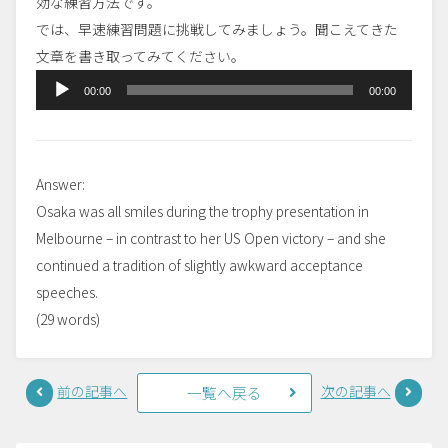
効な練習方法です。
では、早速練習問題に挑戦してみましょう。聞こえてきた
文章を書き取ってみてください。
音
00:00
00:00
声
プ
レ
Answer:
ー
Osaka was all smiles during the trophy presentation in
ヤ
Melbourne – in contrast to her US Open victory – and she
ー
continued a tradition of slightly awkward acceptance
speeches.
(29 words)
前の記事へ
次の記事へ
一覧へ戻る