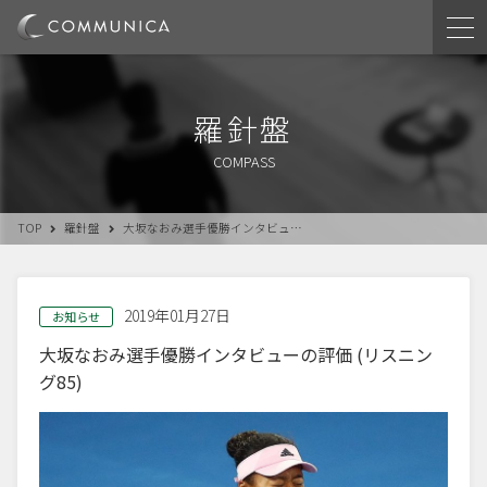
羅針盤
COMPASS
TOP
羅針盤
大坂なおみ選手優勝インタビュ…
2019年01月27日
お知らせ
大坂なおみ選手優勝インタビューの評価 (リスニン
グ85)