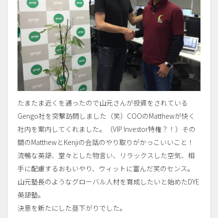
たまたま近くを通ったので山元さんが投資をされている
Gengo社を突撃訪問しました（笑）COOのMatthewが快く
社内を案内してくれました。（VIP Investor特権？！）その
間のMatthewとKenjiの会話のやり取りがかっこいいこと！
流暢な英語、堂々とした物言い、リラックスした空気、相
手に配慮するおもいやり、ウィットに富んだ笑のセンス。
山元塾長のようなグローバル人材を育成したいと始めたDYE
英語塾。
決意を新たにした昼下がりでした。