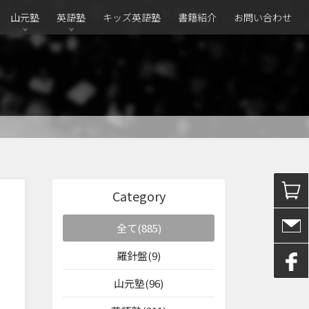
山元塾
英語塾
キッズ英語塾
書籍紹介
お問い合わせ
Category
全て(885)
羅針盤(9)
山元塾(96)