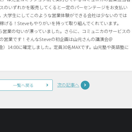
スのいずれかを販売してくると一定のパーセンテージをお支払い
。大学生にしてこのような営業体験ができる会社は少ないのでは
げる！Steveもやりがいを持って取り組んでくれています。
から営業の匂いが漂っていました。さらに、コミュニカのサービスの
営業です！そんなSteveの初企画は山元さんの講演会＠
15日（金）14:00に確定しました。定員30名MAXです。山元塾や英語塾に
次の記事へ
一覧へ戻る