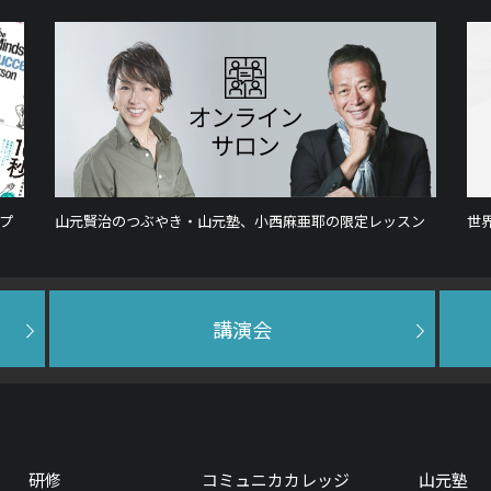
プ
山元賢治のつぶやき・山元塾、小西麻亜耶の限定レッスン
世
講演会
研修
コミュニカカレッジ
山元塾