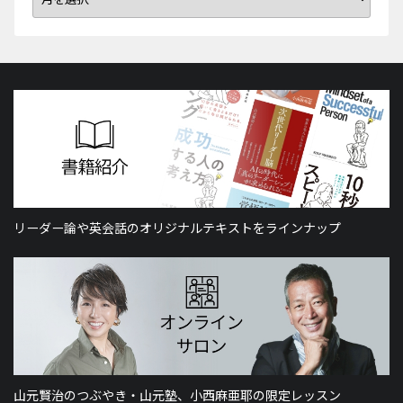
リーダー論や英会話のオリジナルテキストをラインナップ
山元賢治のつぶやき・山元塾、小西麻亜耶の限定レッスン