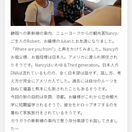
静岡への新幹線の車内、ニューヨークからの観光客Nancy、
ご主人のRobert、お嬢様のJulianとお友達になりました。
「Where are you from?」と声をかけてみました。Nancyの
お祖父様、お祖母様は日本人。アメリカに渡られ移住され
たそうです。NancyはいわゆるThird generation。日本人の
DNAは流れているものの、全く日本語は話せず、話し方、考
え方が完全にアメリカ人でした。過去には自分のルーツを
訪ねて福島と熊本にも旅されたこともあるそうです。
今回の旅の目的は奈良、京都。お嬢様がこれから立命館大
学に短期留学されるそうで、彼女をドロップオフするのを
兼ねて家族旅行をされているそうです。
ガラガラの新幹線の車内で思う存分英語でお話してきまし
た〜