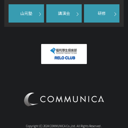
山元塾
講演会
研修
Copyright (C) 2024 COMMUNICA Co.,Ltd. All Rights Reserved .