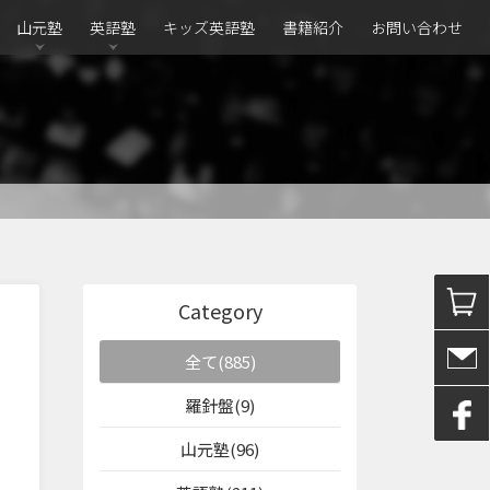
山元塾
英語塾
キッズ英語塾
書籍紹介
お問い合わせ
Category
全て(885)
羅針盤(9)
山元塾(96)