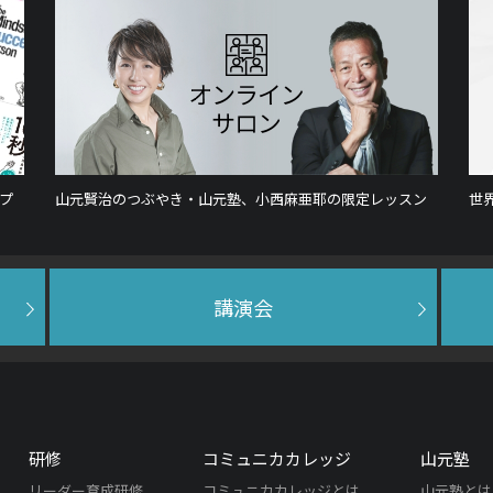
プ
山元賢治のつぶやき・山元塾、小西麻亜耶の限定レッスン
世
講演会
研修
コミュニカカレッジ
山元塾
リーダー育成研修
コミュニカカレッジとは
山元塾とは