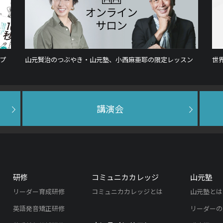
プ
山元賢治のつぶやき・山元塾、小西麻亜耶の限定レッスン
世
講演会
研修
コミュニカカレッジ
山元塾
リーダー育成研修
コミュニカカレッジとは
山元塾とは
英語発音矯正研修
リーダーの