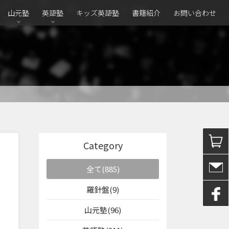
山元塾
英語塾
キッズ英語塾
書籍紹介
お問い合わせ
Category
全て(885)
羅針盤(9)
山元塾(96)