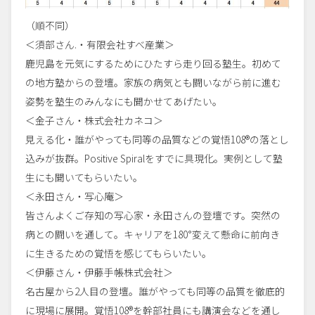
（順不同）
＜須部さん.・有限会社すべ産業＞
鹿児島を元気にするためにひたすら走り回る塾生。初めて
の地方塾からの登壇。家族の病気とも闘いながら前に進む
姿勢を塾生のみんなにも聞かせてあげたい。
＜金子さん・株式会社カネコ＞
見える化・誰がやっても同等の品質などの覚悟108®の落とし
込みが抜群。Positive Spiralをすでに具現化。実例として塾
生にも聞いてもらいたい。
＜永田さん・写心庵＞
皆さんよくご存知の写心家・永田さんの登壇です。突然の
病との闘いを通して。キャリアを180°変えて懸命に前向き
に生きるための覚悟を感じてもらいたい。
＜伊藤さん・伊藤手帳株式会社＞
名古屋から2人目の登壇。誰がやっても同等の品質を徹底的
に現場に展開。覚悟108®を幹部社員にも講演会などを通し