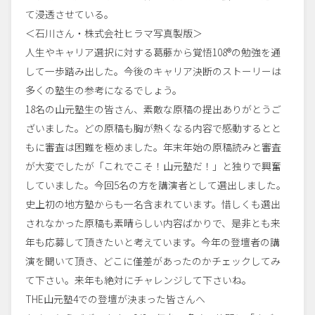
て浸透させている。
＜石川さん・株式会社ヒラマ写真製版＞
人生やキャリア選択に対する葛藤から覚悟108®の勉強を通
して一歩踏み出した。今後のキャリア決断のストーリーは
多くの塾生の参考になるでしょう。
18名の山元塾生の皆さん、素敵な原稿の提出ありがとうご
ざいました。どの原稿も胸が熱くなる内容で感動するとと
もに審査は困難を極めました。年末年始の原稿読みと審査
が大変でしたが「これでこそ！山元塾だ！」と独りで興奮
していました。今回5名の方を講演者として選出しました。
史上初の地方塾からも一名含まれています。惜しくも選出
されなかった原稿も素晴らしい内容ばかりで、是非とも来
年も応募して頂きたいと考えています。今年の登壇者の講
演を聞いて頂き、どこに僅差があったのかチェックしてみ
て下さい。来年も絶対にチャレンジして下さいね。
THE山元塾4での登壇が決まった皆さんへ