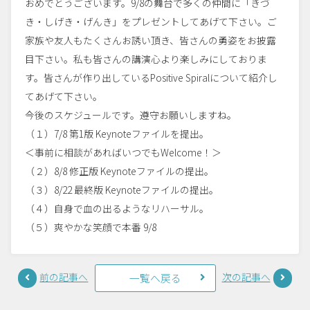
おめでとうございます。9/8の舞台で多くの仲間に「きづ
き・しげき・げんき」をプレゼントしてあげて下さい。ご
家族や友人もたくさんお誘い頂き、皆さんの勇姿をお披露
目下さい。私も皆さんの講演心より楽しみにしておりま
す。皆さんが作り出しているPositive Spiralについて紹介し
てあげて下さい。
今後のスケジュールです。遵守お願いしますね。
（１）7/8 第1版 Keynoteファイルを提出。
＜事前に相談があればいつでもWelcome！＞
（２）8/8 修正版 Keynoteファイルの提出。
（３）8/22 最終版 Keynoteファイルの提出。
（４）自身で血の出るようなリハーサル。
（５）爽やかな笑顔で本番 9/8
前の記事へ
次の記事へ
一覧へ戻る