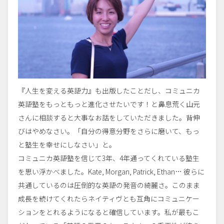
『人生を変える英語力』も出版したことだし、コミュニカ
英語塾をもっともっと進化させたいです！と鼻息荒く山元
さんに相談すると大事なお話をしていただきました。背伸
びはやめなさい。「自分の得意分野をさらに磨いて、もっ
と塾生を幸せにしなさい」と。
コミュニカ英語塾を信じて3年、4年通ってくれている塾
生
を思い浮かべました。Kate, Morgan, Patrick, Ethan… 彼らに
共通しているのは圧倒的な英語の発音の綺麗さ。こ
のまま
成長を続けてくれたらネイティヴとも互角にコミュ
ニケー
ションをとれるようになると確信しています。私が
最もこ