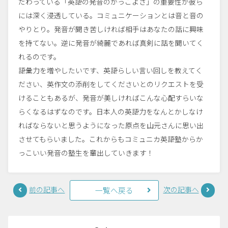
だわっている「英語の発音のかっこよさ」の重要性
が彼ら
には深く浸透している。コミュニケーションとは音
と音の
やりとり。発音が聞き苦しければ相手はあなたの話
に興味
を持てない。逆に発音が綺麗であれば真剣に話を聞
いてく
れるのです。
語彙力を増やしたいです、英語らしい言い回しを教えてく
ださい、英作文の添削をしてくださいとのリクエストを受
けることもあるが、発音が美しければこんな心配すらいな
らくなるはずなのです。日本人の英語力をなんとかしなけ
ればならないと思うようになった原点を山元さんに思い出
させてもらいました。これからもコミュニカ英語塾からか
っこいい発音の塾生を輩出していきます！
前の記事へ
次の記事へ
一覧へ戻る