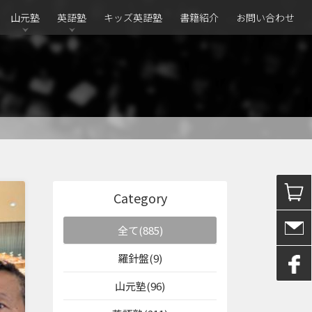
山元塾
英語塾
キッズ英語塾
書籍紹介
お問い合わせ
Category
全て(885)
羅針盤(9)
山元塾(96)