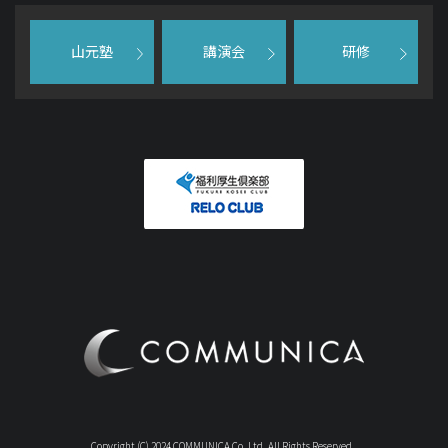
山元塾
講演会
研修
Copyright (C) 2024 COMMUNICA Co.,Ltd. All Rights Reserved .